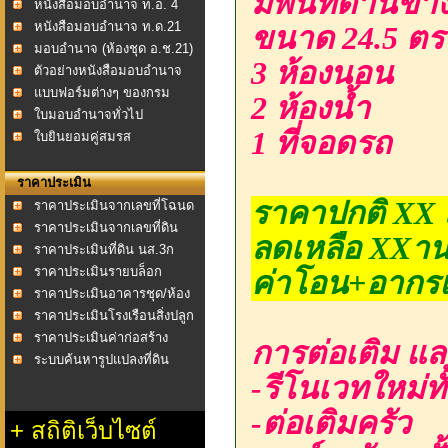
มีพื้นที่ด้านข้า
หนังสือมอบอำนาจ ท.อ. 4
หนังสือมอบอำนาจ ท.ด.21
ขนาด 24.5 ตร
มอบอำนาจ (ห้องชุด อ.ช.21)
3 ห้องนอน
ตัวอย่างหนังสือมอบอำนาจ
แบบฟอร์มต่างๆ ของกรม
2 ห้องน้ำ
ที่ดิน
ใบมอบอำนาจทั่วไป
1 ที่จอดรถ
ใบยินยอมคู่สมรส
ราคาประเมิน
ราคาปกติ XX 
ราคาประเมินจากเลขที่โฉนด
ราคาประเมินจากเลขที่ดิน
ลดเหลือ XXา
ราคาประเมินที่ดิน นส.3ก
ราคาประเมินรายบล็อก
ค่าโอน+อากรแ
ราคาประเมินอาคารชุด/ห้อง
ชุด
ราคาประเมินโรงเรือนสิ่งปลูก
สร้าง
ราคาประเมินค่าก่อสร้าง
การต่อเติม แ
อาคาร พ.ศ.2558
ระบบค้นหารูปแปลงที่ดิน
-รีโนเวทใหม่ทั
-ต่อเติมครัว
+
สถิติเว็บไซต์