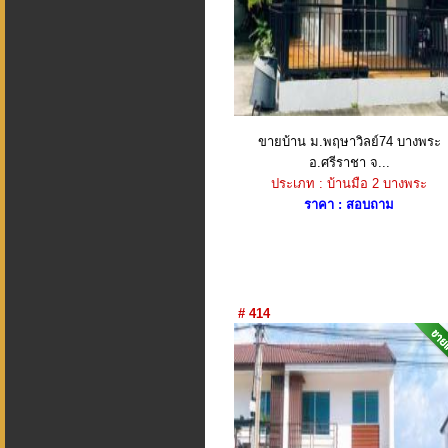
ขายบ้าน ม.พฤษาวิลย์74 บางพระ
อ.ศรีราชา จ...
ประเภท : บ้านมือ 2 บางพระ
ราคา : สอบถาม
# 414