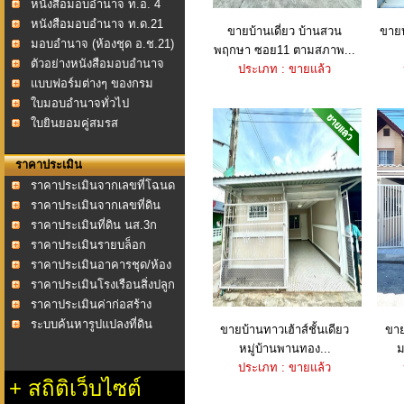
หนังสือมอบอำนาจ ท.อ. 4
หนังสือมอบอำนาจ ท.ด.21
ขายบ้านเดี่ยว บ้านสวน
ขายบ
มอบอำนาจ (ห้องชุด อ.ช.21)
พฤกษา ซอย11 ตามสภาพ...
ตัวอย่างหนังสือมอบอำนาจ
ประเภท : ขายแล้ว
แบบฟอร์มต่างๆ ของกรม
ที่ดิน
ใบมอบอำนาจทั่วไป
ใบยินยอมคู่สมรส
ราคาประเมิน
ราคาประเมินจากเลขที่โฉนด
ราคาประเมินจากเลขที่ดิน
ราคาประเมินที่ดิน นส.3ก
ราคาประเมินรายบล็อก
ราคาประเมินอาคารชุด/ห้อง
ชุด
ราคาประเมินโรงเรือนสิ่งปลูก
สร้าง
ราคาประเมินค่าก่อสร้าง
อาคาร พ.ศ.2558
ระบบค้นหารูปแปลงที่ดิน
ขายบ้านทาวเฮ้าส์ชั้นเดียว
ขาย
หมู่บ้านพานทอง...
ม
ประเภท : ขายแล้ว
+
สถิติเว็บไซต์