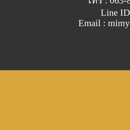
โทร : 063-
Line ID
Email : mim