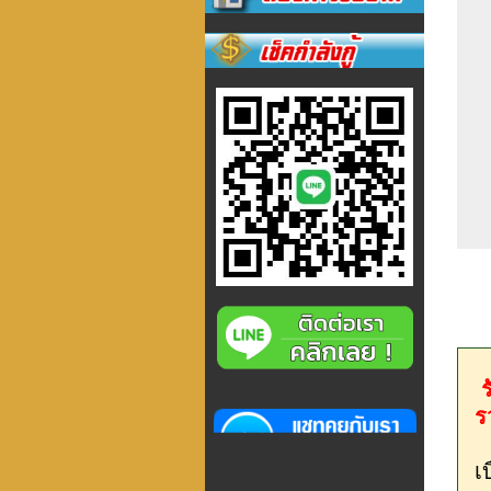
ร
ร
เ