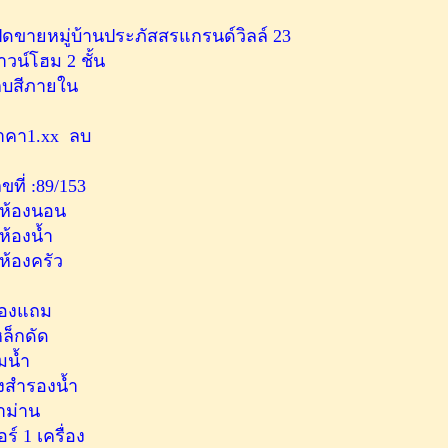
ปิดขายหมู่บ้านประภัสสรแกรนด์วิลล์ 23
าวน์โฮม 2 ชั้น
ก็บสีภายใน
าคา1.xx ลบ
ขที่ :89/153
 ห้องนอน
 ห้องน้ำ
 ห้องครัว
องแถม
หล็กดัด
๊มน้ำ
ังสำรองน้ำ
้าม่าน
ร์ 1 เครื่อง