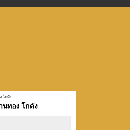
ง โกดัง
พานทอง โกดัง