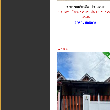
ขายบ้านเดี่ยวมือ1 โซนนาป่า​
ประเภท : โครงการบ้านมือ 1 นาป่า ด
หัวฬอ
ราคา : สอบถาม
# 1886