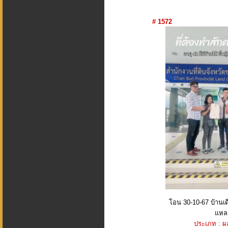
# 1572
โอน 30-10-67 บ้านเด
แหล.
ประเภท : 