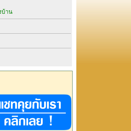
งบ้าน
ลอด ส่งเท่าไหร่ก็ไม่
ยวและดอกแพงมาก
ี่แพงมาก