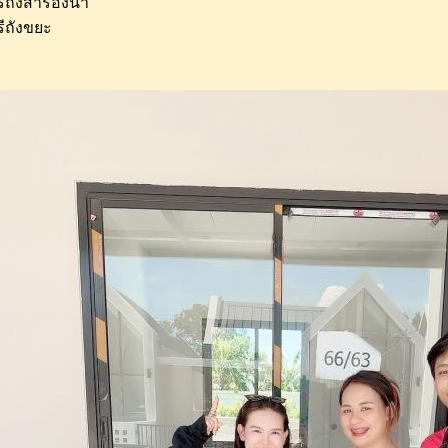
ีถังสำรองน้ำ
ีถังขยะ