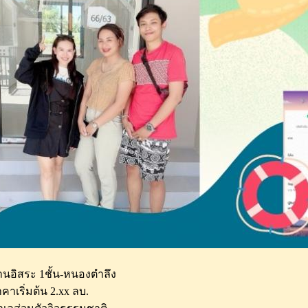
านอิสระ 1ชั้น-หนองตำลึง
คาเริ่มต้น 2.xx ลบ.