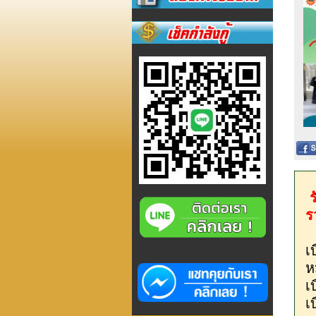
ร
ร
เ
ห
เ
เ